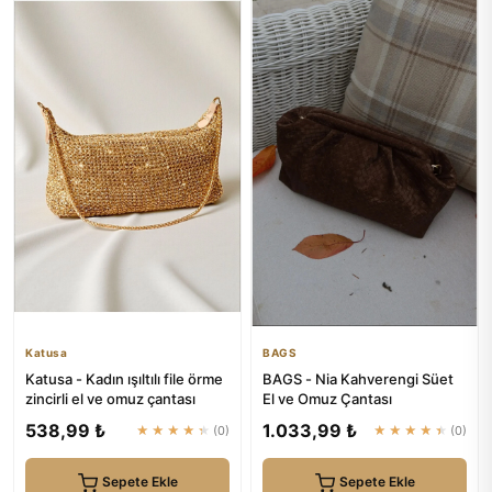
Katusa
BAGS
Katusa - Kadın ışıltılı file örme
BAGS - Nia Kahverengi Süet
zincirli el ve omuz çantası
El ve Omuz Çantası
538,99 ₺
1.033,99 ₺
★★★★★
(0)
★★★★★
(0)
Sepete Ekle
Sepete Ekle