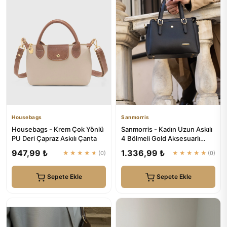
Housebags
Sanmorris
Housebags - Krem Çok Yönlü
Sanmorris - Kadın Uzun Askılı
PU Deri Çapraz Askılı Çanta
4 Bölmeli Gold Aksesuarlı
Sade Şık Siyah Mat Om...
947,99 ₺
1.336,99 ₺
★★★★★
(0)
★★★★★
(0)
Sepete Ekle
Sepete Ekle