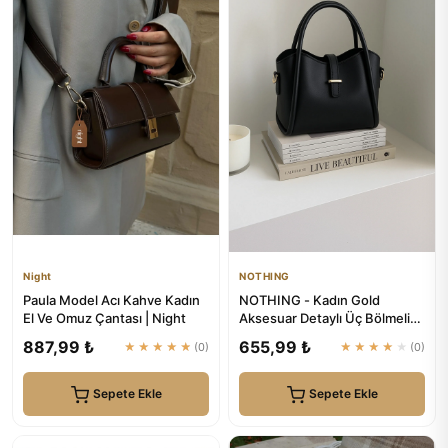
Night
NOTHING
Paula Model Acı Kahve Kadın
NOTHING - Kadın Gold
El Ve Omuz Çantası | Night
Aksesuar Detaylı Üç Bölmeli
Tasarım Çıkarılabilir Makyaj...
887,99 ₺
655,99 ₺
★★★★★
(0)
★★★★★
(0)
Sepete Ekle
Sepete Ekle