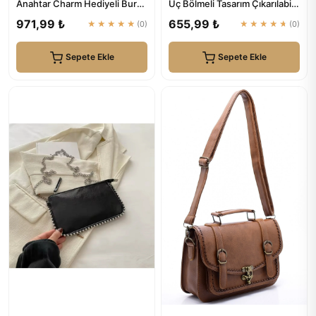
Anahtar Charm Hediyeli Burs
Üç Bölmeli Tasarım Çıkarılabilir
Kapama Astarlı El Kol Ve Om...
Makyaj Çantalı S...
971,99 ₺
655,99 ₺
★★★★★
(0)
★★★★★
(0)
Sepete Ekle
Sepete Ekle