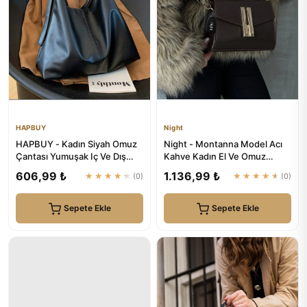
HAPBUY
Night
HAPBUY - Kadın Siyah Omuz
Night - Montanna Model Acı
Çantası Yumuşak Iç Ve Dış
Kahve Kadın El Ve Omuz
Dokulu Kaliteli Işçilik V...
Çantası
606,99 ₺
1.136,99 ₺
★★★★★
(0)
★★★★★
(0)
Sepete Ekle
Sepete Ekle