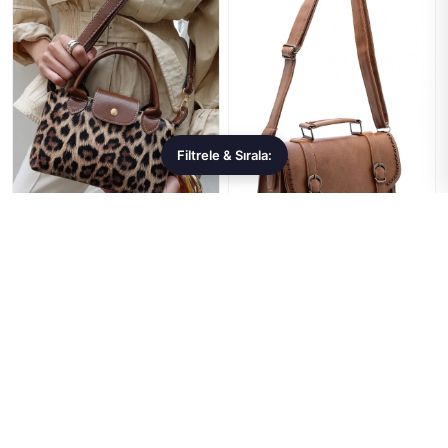
Filtrele & Sırala:
Housebags
Jasmin
Leopar Desenli PU Deri Kadın
Taba Bayan Çanta El & Omuz
Çapraz Askılı Çanta |
Askılı Model | Jasmin
Housebags
890,99 ₺
1.702,99 ₺
★★★★★
(0)
★★★★★
(0)
Sepete Ekle
Sepete Ekle