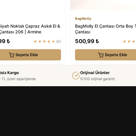
BagMolly
iyah Noktalı Çapraz Askılı El &
BagMolly El Çantası Orta Boy 
antası 206 | Armine
Çantası
99 ₺
500,99 ₺
★★★★★
(0)
★★
Sepete Ekle
Sepete Ekle
tsiz Kargo
Orijinal Ürünler
 TL üzeri siparişlerde
%100 orijinal garanti