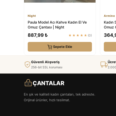
Night
Armine
Paula Model Acı Kahve Kadın El Ve
Kadın S
Omuz Çantası | Night
Omuz Ç
887,99 ₺
364,
★★★★★
(0)
Sepete Ekle
Güvenli Alışveriş
Ücre
256-bit SSL koruması
2.000
ÇANTALAR
En şık ve kaliteli kadın çantaları, tek adreste.
Orijinal ürünler, hızlı teslimat.