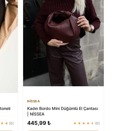
NİSSEA
toneli
Kadın Bordo Mini Düğümlü El Çantası
| NİSSEA
445,99 ₺
★★★
(0)
★★★★★
(0)