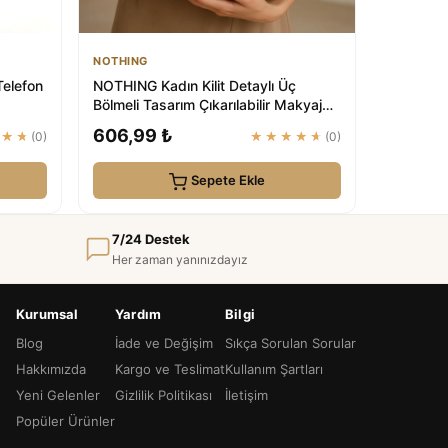
NOTHING
Telefon
NOTHING Kadın Kilit Detaylı Üç
Bölmeli Tasarım Çıkarılabilir Makyaj
Çantalı S...
606,99 ₺
★★★
(0)
★★★★★
(0)
Sepete Ekle
7/24 Destek
Her zaman yanınızdayız
Kurumsal
Yardım
Bilgi
Blog
İade ve Değişim
Sıkça Sorulan Sorular
Hakkımızda
Kargo ve Teslimat
Kullanım Şartları
Yeni Gelenler
Gizlilik Politikası
İletişim
Popüler Ürünler