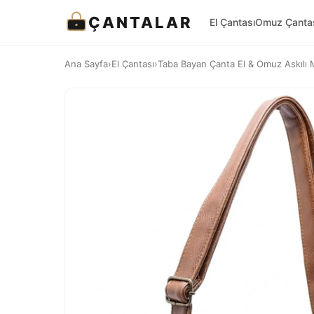
ÇANTALAR
El Çantası
Omuz Çanta
Ana Sayfa
›
El Çantası
›
Taba Bayan Çanta El & Omuz Askılı 