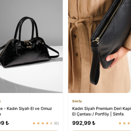
e
Simfa
e - Kadın Siyah El ve Omuz
Kadın Siyah Premium Deri Kapi
ı
El Çantası / Portföy | Simfa
99 ₺
992,99 ₺
★★★★★
(0)
★★