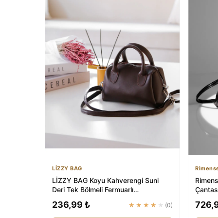
LİZZY BAG
Rimens
LİZZY BAG Koyu Kahverengi Suni
Rimens
Deri Tek Bölmeli Fermuarlı
Çantas
Ayarlanabilir Askıl...
236,99 ₺
726,
★★★★★
(0)