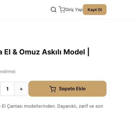
Giriş Yap
Kayıt Ol
 El & Omuz Askılı Model |
ndirme)
+
Sepete Ekle
El Çantası modellerinden. Dayanıklı, zarif ve son