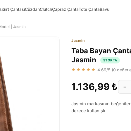
sı
Sırt Çantası
Cüzdan
Clutch
Çapraz Çanta
Tote Çanta
Bavul
Model | Jasmin
Jasmin
Taba Bayan Çanta
Jasmin
STOKTA
★★★★★
4.69
/5 (
0
değerle
1.136,99 ₺
−
Jasmin markasının beğenilen 
derece kullanışlı.