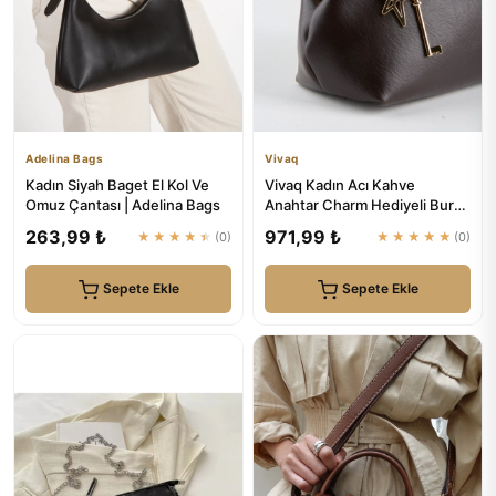
Adelina Bags
Vivaq
Kadın Siyah Baget El Kol Ve
Vivaq Kadın Acı Kahve
Omuz Çantası | Adelina Bags
Anahtar Charm Hediyeli Burs
Kapama Astarlı El Kol Ve Om...
263,99 ₺
971,99 ₺
★★★★★
(0)
★★★★★
(0)
Sepete Ekle
Sepete Ekle