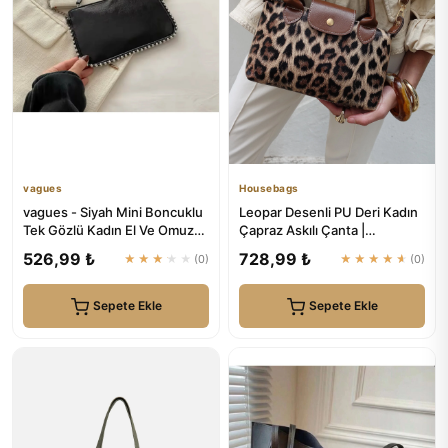
vagues
Housebags
vagues - Siyah Mini Boncuklu
Leopar Desenli PU Deri Kadın
Tek Gözlü Kadın El Ve Omuz
Çapraz Askılı Çanta |
Çanta
Housebags
526,99 ₺
728,99 ₺
★★★★★
(0)
★★★★★
(0)
Sepete Ekle
Sepete Ekle