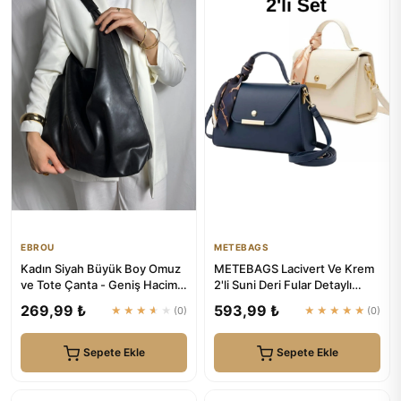
EBROU
METEBAGS
Kadın Siyah Büyük Boy Omuz
METEBAGS Lacivert Ve Krem
ve Tote Çanta - Geniş Hacim |
2'li Suni Deri Fular Detaylı
EBROU
Omuz& El Çantası
269,99 ₺
593,99 ₺
★★★★★
(0)
★★★★★
(0)
Sepete Ekle
Sepete Ekle