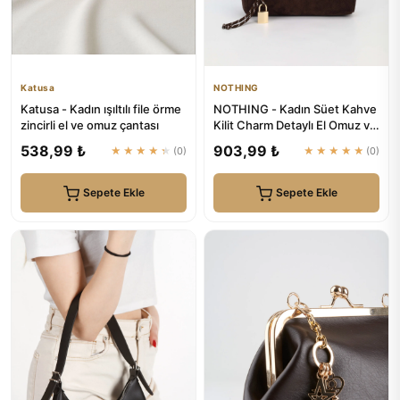
Katusa
NOTHING
Katusa - Kadın ışıltılı file örme
NOTHING - Kadın Süet Kahve
zincirli el ve omuz çantası
Kilit Charm Detaylı El Omuz ve
Çapraz Çanta Alice
538,99 ₺
903,99 ₺
★★★★★
(0)
★★★★★
(0)
Sepete Ekle
Sepete Ekle