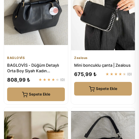
BAGLOVİS
Zealous
BAGLOVİS - Düğüm Detaylı
Mini boncuklu çanta | Zealous
Orta Boy Siyah Kadın
675,99 ₺
★★★★★
(0)
Fermuarlı Suni Deri Omuz
808,99 ₺
★★★★★
(0)
Çantas...
Sepete Ekle
Sepete Ekle