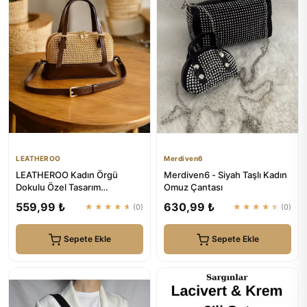
LEATHEROO
Merdiven6
LEATHEROO Kadın Örgü
Merdiven6 - Siyah Taşlı Kadın
Dokulu Özel Tasarım
Omuz Çantası
Kahverengi Baget Çanta
559,99 ₺
630,99 ₺
★★★★★
(0)
★★★★★
(0)
Sepete Ekle
Sepete Ekle