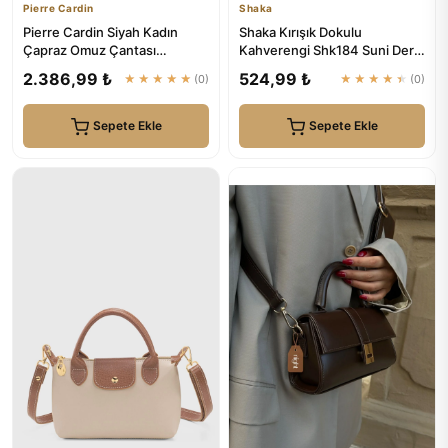
Pierre Cardin
Shaka
Pierre Cardin Siyah Kadın
Shaka Kırışık Dokulu
Çapraz Omuz Çantası
Kahverengi Shk184 Suni Deri
05PO22Y1534
,Fermuarlı Tek Bölmeli ,Askı...
2.386,99 ₺
524,99 ₺
★★★★★
(0)
★★★★★
(0)
Sepete Ekle
Sepete Ekle