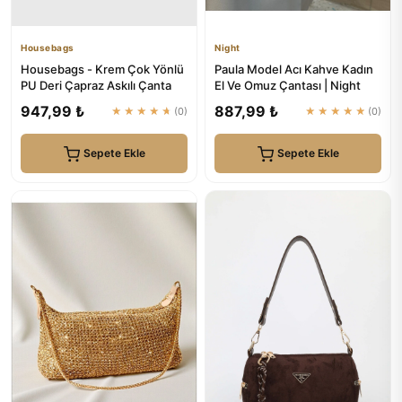
Housebags
Night
Housebags - Krem Çok Yönlü
Paula Model Acı Kahve Kadın
PU Deri Çapraz Askılı Çanta
El Ve Omuz Çantası | Night
947,99 ₺
887,99 ₺
★★★★★
(0)
★★★★★
(0)
Sepete Ekle
Sepete Ekle