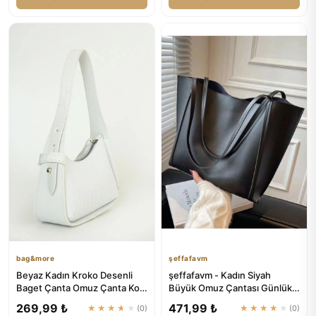
bag&more
şeffafavm
Beyaz Kadın Kroko Desenli
şeffafavm - Kadın Siyah
Baget Çanta Omuz Çanta Kol
Büyük Omuz Çantası Günlük-
Çanta Kadın Çanta | bag&...
Spor
269,99 ₺
471,99 ₺
★★★★★
(0)
★★★★★
(0)