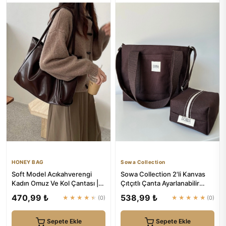
HONEY BAG
Sowa Collection
Soft Model Acıkahverengi
Sowa Collection 2'li Kanvas
Kadın Omuz Ve Kol Çantası |
Çıtçıtlı Çanta Ayarlanabilir
HONEY BAG
Çapraz Askılı Kadın ...
470,99 ₺
538,99 ₺
★★★★★
(0)
★★★★★
(0)
Sepete Ekle
Sepete Ekle