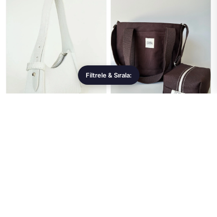
Filtrele & Sırala:
bag&more
Sowa Collection
Beyaz Kadın Kroko Desenli
Sowa Collection 2'li Kanvas
Baget Çanta Omuz Çanta Kol
Çıtçıtlı Çanta Ayarlanabilir
Çanta Kadın Çanta | bag&...
Çapraz Askılı Kadın ...
269,99 ₺
538,99 ₺
★★★★★
(0)
★★★★★
(0)
Sepete Ekle
Sepete Ekle