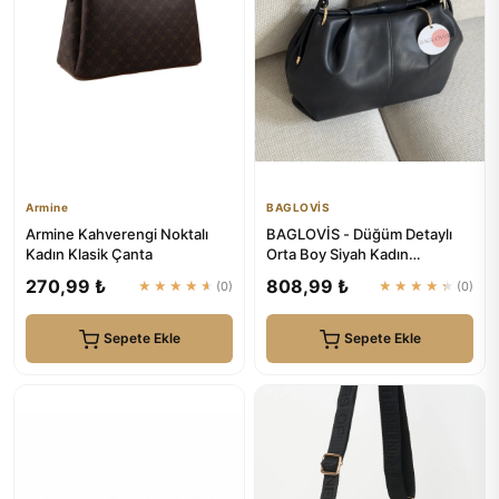
Armine
BAGLOVİS
Armine Kahverengi Noktalı
BAGLOVİS - Düğüm Detaylı
Kadın Klasik Çanta
Orta Boy Siyah Kadın
Fermuarlı Suni Deri Omuz
270,99 ₺
808,99 ₺
★★★★★
(0)
★★★★★
(0)
Çantas...
Sepete Ekle
Sepete Ekle