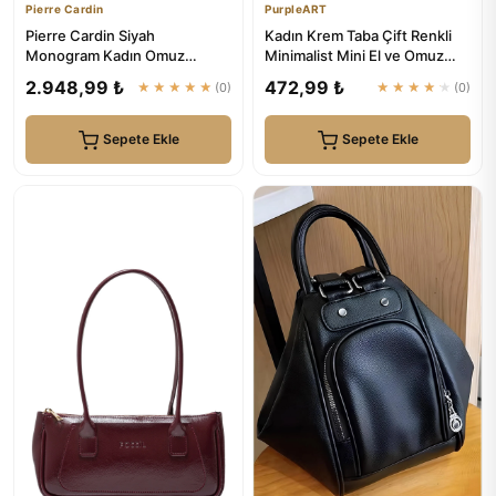
Pierre Cardin
PurpleART
Pierre Cardin Siyah
Kadın Krem Taba Çift Renkli
Monogram Kadın Omuz
Minimalist Mini El ve Omuz
Çantası 05PC24K24105
Çantası - Fermuarlı Ça...
2.948,99 ₺
472,99 ₺
★★★★★
(0)
★★★★★
(0)
Sepete Ekle
Sepete Ekle