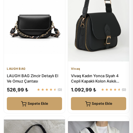
LAUGH BAG
Vivaq
LAUGH BAG Zincir Detaylı El
Vivaq Kadın Yonca Siyah 4
Ve Omuz Çantası
Cepli Kapaklı Kolon Askılı
Fermuar ve Çıt Çıt Kapam...
526,99 ₺
1.092,99 ₺
★★★★★
(0)
★★★★★
(0)
Sepete Ekle
Sepete Ekle