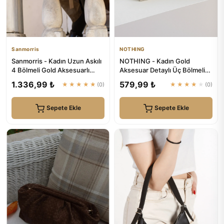
Sanmorris
NOTHING
Sanmorris - Kadın Uzun Askılı
NOTHING - Kadın Gold
4 Bölmeli Gold Aksesuarlı
Aksesuar Detaylı Üç Bölmeli
Sade Şık Siyah Mat Om...
Tasarım Çıkarılabilir Makyaj...
1.336,99 ₺
579,99 ₺
★★★★★
(0)
★★★★★
(0)
Sepete Ekle
Sepete Ekle