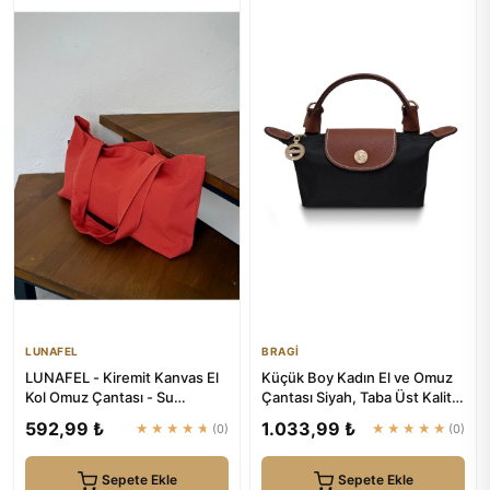
LUNAFEL
BRAGİ
LUNAFEL - Kiremit Kanvas El
Küçük Boy Kadın El ve Omuz
Kol Omuz Çantası - Su
Çantası Siyah, Taba Üst Kalite
Geçirmez Kumaş - Tote Bez
| BRAGİ
592,99 ₺
1.033,99 ₺
★★★★★
(0)
★★★★★
(0)
E...
Sepete Ekle
Sepete Ekle