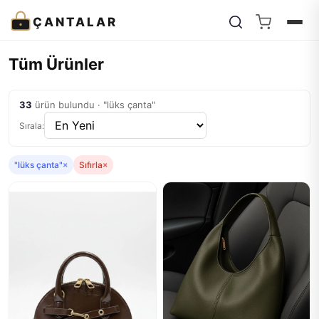
ÇANTALAR
Tüm Ürünler
33
ürün bulundu · "lüks çanta"
Sırala:
"lüks çanta"
×
Sıfırla
×