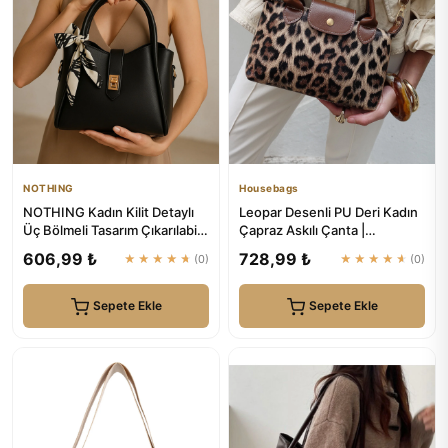
NOTHING
Housebags
NOTHING Kadın Kilit Detaylı
Leopar Desenli PU Deri Kadın
Üç Bölmeli Tasarım Çıkarılabilir
Çapraz Askılı Çanta |
Makyaj Çantalı S...
Housebags
606,99 ₺
728,99 ₺
★★★★★
(0)
★★★★★
(0)
Sepete Ekle
Sepete Ekle