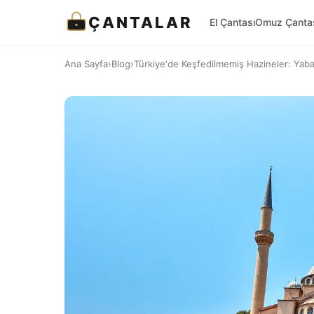
ÇANTALAR
El Çantası
Omuz Çanta
Ana Sayfa
›
Blog
›
Türkiye'de Keşfedilmemiş Hazineler: Yabanc