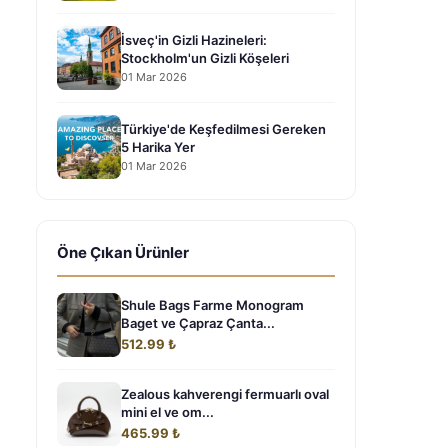
İsveç'in Gizli Hazineleri:
Stockholm'un Gizli Köşeleri
01 Mar 2026
Türkiye'de Keşfedilmesi Gereken
5 Harika Yer
01 Mar 2026
Öne Çıkan Ürünler
Shule Bags Farme Monogram
Baget ve Çapraz Çanta...
512.99 ₺
Zealous kahverengi fermuarlı oval
mini el ve om...
465.99 ₺