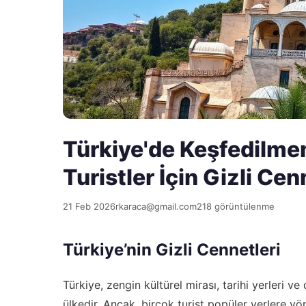
Türkiye'de Keşfedilme
Turistler İçin Gizli Cen
21 Feb 2026
rkaraca@gmail.com
218 görüntülenme
Türkiye’nin Gizli Cennetleri
Türkiye, zengin kültürel mirası, tarihi yerleri ve 
ülkedir. Ancak, birçok turist popüler yerlere yö