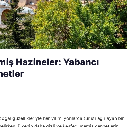
miş Hazineler: Yabancı
netler
doğal güzellikleriyle her yıl milyonlarca turisti ağırlayan bir
nelirken, ülkenin daha gizli ve keşfedilmemiş cennetlerini