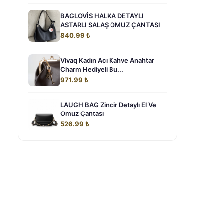
BAGLOVİS HALKA DETAYLI
ASTARLI SALAŞ OMUZ ÇANTASI
840.99 ₺
Vivaq Kadın Acı Kahve Anahtar
Charm Hediyeli Bu...
971.99 ₺
LAUGH BAG Zincir Detaylı El Ve
Omuz Çantası
526.99 ₺