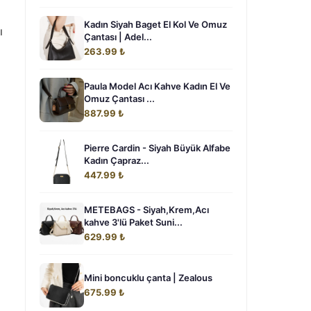
Kadın Siyah Baget El Kol Ve Omuz
ı
Çantası | Adel...
263.99 ₺
Paula Model Acı Kahve Kadın El Ve
Omuz Çantası ...
887.99 ₺
Pierre Cardin - Siyah Büyük Alfabe
Kadın Çapraz...
447.99 ₺
METEBAGS - Siyah,Krem,Acı
kahve 3'lü Paket Suni...
629.99 ₺
Mini boncuklu çanta | Zealous
675.99 ₺