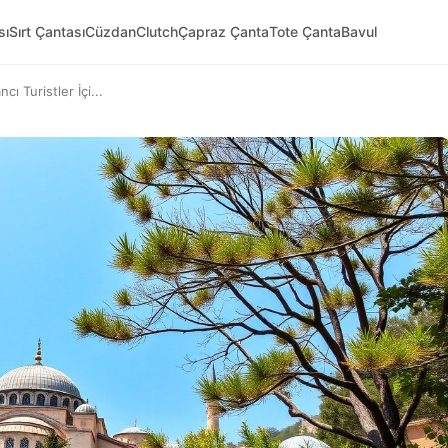
sı
Sırt Çantası
Cüzdan
Clutch
Çapraz Çanta
Tote Çanta
Bavul
ı Turistler İçi...