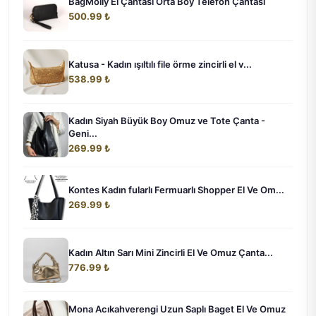
BagMolly El Çantası Orta Boy Telefon Çantası
500.99 ₺
Katusa - Kadın ışıltılı file örme zincirli el v...
538.99 ₺
Kadın Siyah Büyük Boy Omuz ve Tote Çanta -
Geni...
269.99 ₺
Kontes Kadın fularlı Fermuarlı Shopper El Ve Om...
269.99 ₺
Kadın Altın Sarı Mini Zincirli El Ve Omuz Çanta...
776.99 ₺
Mona Acıkahverengi Uzun Saplı Baget El Ve Omuz