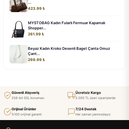
...
423.99 ₺
MYSTOBAG Kadın Fularlı Fermuar Kapamalı
Shopper...
261.99 ₺
Beyaz Kadın Kroko Desenli Baget Çanta Omuz
Çant...
269.99 ₺
Güvenli Alışveriş
Ücretsiz Kargo
256-bit SSL koruması
2.000 TL üzeri siparişlerde
Orijinal Ürünler
7/24 Destek
%100 orijinal garanti
Her zaman yanınızdayız