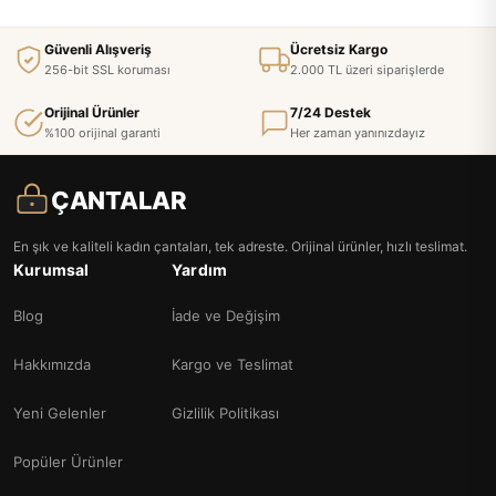
Güvenli Alışveriş
Ücretsiz Kargo
256-bit SSL koruması
2.000 TL üzeri siparişlerde
Orijinal Ürünler
7/24 Destek
%100 orijinal garanti
Her zaman yanınızdayız
ÇANTALAR
En şık ve kaliteli kadın çantaları, tek adreste. Orijinal ürünler, hızlı teslimat.
Kurumsal
Yardım
Blog
İade ve Değişim
Hakkımızda
Kargo ve Teslimat
Yeni Gelenler
Gizlilik Politikası
Popüler Ürünler