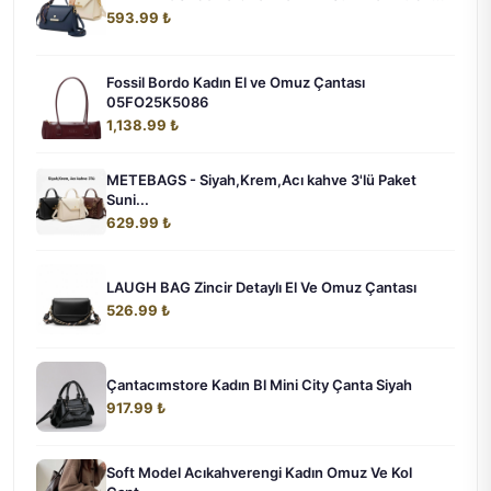
593.99 ₺
Fossil Bordo Kadın El ve Omuz Çantası
05FO25K5086
1,138.99 ₺
METEBAGS - Siyah,Krem,Acı kahve 3'lü Paket
Suni...
629.99 ₺
LAUGH BAG Zincir Detaylı El Ve Omuz Çantası
526.99 ₺
Çantacımstore Kadın Bl Mini City Çanta Siyah
917.99 ₺
Soft Model Acıkahverengi Kadın Omuz Ve Kol