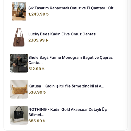
Şık Tasarım Kabartmalı Omuz ve El Çantası - Cit...
1,243.99 ₺
Lucky Bees Kadın El ve Omuz Çantası
2,105.99 ₺
Shule Bags Farme Monogram Baget ve Çapraz
Çanta...
512.99 ₺
Katusa - Kadın ışıltılı file örme zincirli el v...
538.99 ₺
NOTHING - Kadın Gold Aksesuar Detaylı Üç
Bölmel...
655.99 ₺