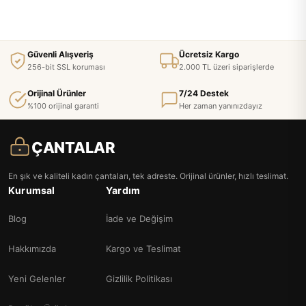
Güvenli Alışveriş
Ücretsiz Kargo
256-bit SSL koruması
2.000 TL üzeri siparişlerde
Orijinal Ürünler
7/24 Destek
%100 orijinal garanti
Her zaman yanınızdayız
ÇANTALAR
En şık ve kaliteli kadın çantaları, tek adreste. Orijinal ürünler, hızlı teslimat.
Kurumsal
Yardım
Blog
İade ve Değişim
Hakkımızda
Kargo ve Teslimat
Yeni Gelenler
Gizlilik Politikası