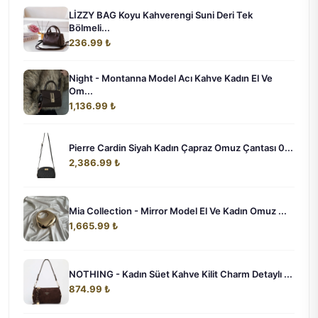
LİZZY BAG Koyu Kahverengi Suni Deri Tek
Bölmeli...
236.99 ₺
Night - Montanna Model Acı Kahve Kadın El Ve
Om...
1,136.99 ₺
Pierre Cardin Siyah Kadın Çapraz Omuz Çantası 0...
2,386.99 ₺
Mia Collection - Mirror Model El Ve Kadın Omuz ...
1,665.99 ₺
NOTHING - Kadın Süet Kahve Kilit Charm Detaylı ...
874.99 ₺