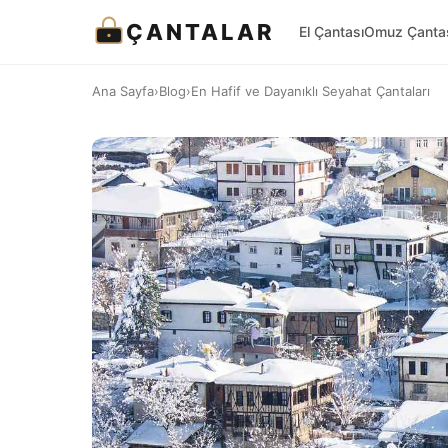
ÇANTALAR
El Çantası
Omuz Çanta
Ana Sayfa
›
Blog
›
En Hafif ve Dayanıklı Seyahat Çantaları