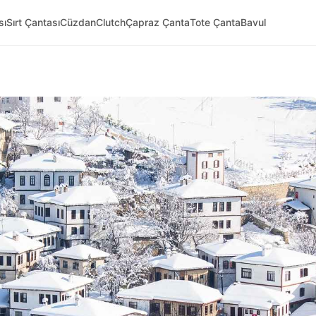
sı
Sırt Çantası
Cüzdan
Clutch
Çapraz Çanta
Tote Çanta
Bavul