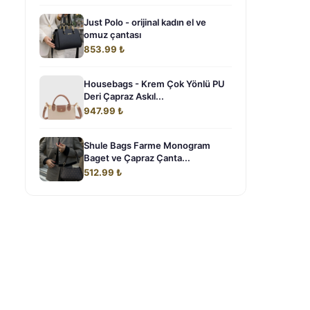
Just Polo - orijinal kadın el ve
omuz çantası
853.99 ₺
Housebags - Krem Çok Yönlü PU
Deri Çapraz Askıl...
947.99 ₺
Shule Bags Farme Monogram
Baget ve Çapraz Çanta...
512.99 ₺