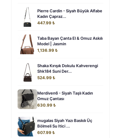
Pierre Cardin - Siyah Büyük Alfabe
Kadın Çapraz...
447.99 ₺
Taba Bayan Çanta El & Omuz Askılı
Model | Jasmin
1,136.99 ₺
Shaka Kırışık Dokulu Kahverengi
Shk184 Suni Der...
524.99 ₺
Merdiven6 - Siyah Taşlı Kadın
Omuz Çantası
630.99 ₺
mugalas Siyah Yazı Baskılı Üç
Bölmeli Su Itici ...
607.99 ₺