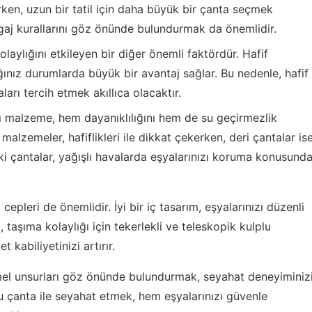
irken, uzun bir tatil için daha büyük bir çanta seçmek
bagaj kurallarını göz önünde bulundurmak da önemlidir.
laylığını etkileyen bir diğer önemli faktördür. Hafif
ınız durumlarda büyük bir avantaj sağlar. Bu nedenle, hafif
rı tercih etmek akıllıca olacaktır.
ı malzeme, hem dayanıklılığını hem de su geçirmezlik
 malzemeler, hafiflikleri ile dikkat çekerken, deri çantalar is
teki çantalar, yağışlı havalarda eşyalarınızı koruma konusund
cepleri de önemlidir. İyi bir iç tasarım, eşyalarınızı düzenli
, taşıma kolaylığı için tekerlekli ve teleskopik kulplu
 kabiliyetinizi artırır.
mel unsurları göz önünde bulundurmak, seyahat deneyiminiz
ru çanta ile seyahat etmek, hem eşyalarınızı güvenle