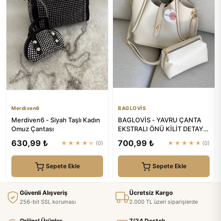
Merdiven6
BAGLOVİS
Merdiven6 - Siyah Taşlı Kadın
BAGLOVİS - YAVRU ÇANTA
Omuz Çantası
EKSTRALI ÖNÜ KİLİT DETAYLI
KREM KADIN OMUZ ÇANTASI
630,99 ₺
700,99 ₺
★★★★★
(0)
★★★★★
(0)
Sepete Ekle
Sepete Ekle
Güvenli Alışveriş
Ücretsiz Kargo
256-bit SSL koruması
2.000 TL üzeri siparişlerde
Orijinal Ürünler
7/24 Destek