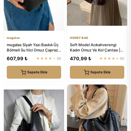
mugalas
HONEY BAG
mugalas Siyah Yazı Baskılı Üç
Soft Model Acıkahverengi
Bölmeli Su Itici Omuz Çapraz
Kadın Omuz Ve Kol Çantası |
Askılı Kaliteli Çanta
HONEY BAG
607,99 ₺
470,99 ₺
★★★★★
(0)
★★★★★
(0)
Sepete Ekle
Sepete Ekle