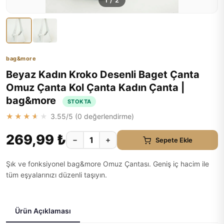
1
/
2
bag&more
Beyaz Kadın Kroko Desenli Baget Çanta
Omuz Çanta Kol Çanta Kadın Çanta |
bag&more
STOKTA
★★★★★
3.55
/5 (
0
değerlendirme)
269,99 ₺
−
+
Sepete Ekle
Şık ve fonksiyonel bag&more Omuz Çantası. Geniş iç hacim ile
tüm eşyalarınızı düzenli taşıyın.
Ürün Açıklaması