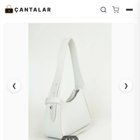
ÇANTALAR
❮
❯