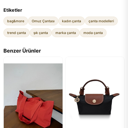
Etiketler
bag&more
Omuz Çantası
kadın çanta
çanta modelleri
trend çanta
şık çanta
marka çanta
moda çanta
Benzer Ürünler