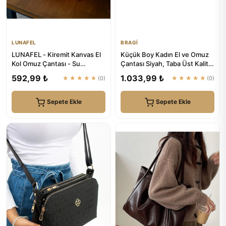
LUNAFEL
BRAGİ
LUNAFEL - Kiremit Kanvas El
Küçük Boy Kadın El ve Omuz
Kol Omuz Çantası - Su
Çantası Siyah, Taba Üst Kalite
Geçirmez Kumaş - Tote Bez
| BRAGİ
592,99 ₺
1.033,99 ₺
★★★★★
(0)
★★★★★
(0)
E...
Sepete Ekle
Sepete Ekle