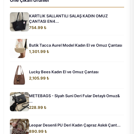
Öne Çıkan Ürünler
KARTLIK SALLANTILI SALAŞ KADIN OMUZ
ÇANTASI EN4...
754.99 ₺
Butik Tacca Aurel Model Kadın El ve Omuz Çantası
1,301.99 ₺
Lucky Bees Kadın El ve Omuz Çantası
2,105.99 ₺
METEBAGS - Siyah Suni Deri Fular Detaylı Omuz&
...
228.99 ₺
Leopar Desenli PU Deri Kadın Çapraz Askılı Çant...
890.99 ₺