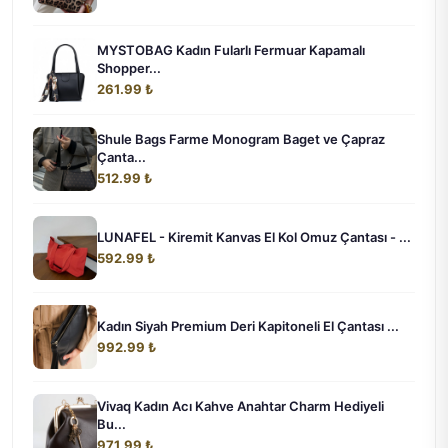
MYSTOBAG Kadın Fularlı Fermuar Kapamalı
Shopper...
261.99 ₺
Shule Bags Farme Monogram Baget ve Çapraz
Çanta...
512.99 ₺
LUNAFEL - Kiremit Kanvas El Kol Omuz Çantası - ...
592.99 ₺
Kadın Siyah Premium Deri Kapitoneli El Çantası ...
992.99 ₺
Vivaq Kadın Acı Kahve Anahtar Charm Hediyeli
Bu...
971.99 ₺