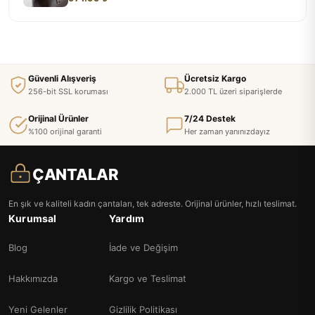
Güvenli Alışveriş
Ücretsiz Kargo
256-bit SSL koruması
2.000 TL üzeri siparişlerde
Orijinal Ürünler
7/24 Destek
%100 orijinal garanti
Her zaman yanınızdayız
ÇANTALAR
En şık ve kaliteli kadın çantaları, tek adreste. Orijinal ürünler, hızlı teslimat.
Kurumsal
Yardım
Blog
İade ve Değişim
Hakkımızda
Kargo ve Teslimat
Yeni Gelenler
Gizlilik Politikası