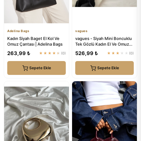
Adelina Bags
vagues
Kadın Siyah Baget El Kol Ve
vagues - Siyah Mini Boncuklu
Omuz Çantası | Adelina Bags
Tek Gözlü Kadın El Ve Omuz
Çanta
263,99 ₺
526,99 ₺
★★★★★
(0)
★★★★★
(0)
Sepete Ekle
Sepete Ekle