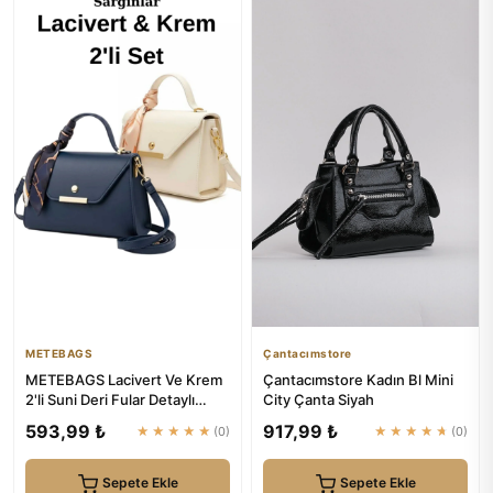
METEBAGS
Çantacımstore
METEBAGS Lacivert Ve Krem
Çantacımstore Kadın Bl Mini
2'li Suni Deri Fular Detaylı
City Çanta Siyah
Omuz& El Çantası
593,99 ₺
917,99 ₺
★★★★★
(0)
★★★★★
(0)
Sepete Ekle
Sepete Ekle