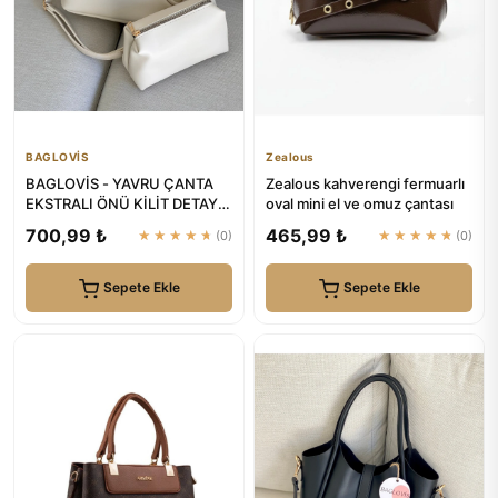
BAGLOVİS
Zealous
BAGLOVİS - YAVRU ÇANTA
Zealous kahverengi fermuarlı
EKSTRALI ÖNÜ KİLİT DETAYLI
oval mini el ve omuz çantası
KREM KADIN OMUZ ÇANTASI
700,99 ₺
465,99 ₺
★★★★★
(0)
★★★★★
(0)
Sepete Ekle
Sepete Ekle