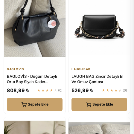
BAGLOVİS
LAUGH BAG
BAGLOVİS - Düğüm Detaylı
LAUGH BAG Zincir Detaylı El
Orta Boy Siyah Kadın
Ve Omuz Çantası
Fermuarlı Suni Deri Omuz
808,99 ₺
526,99 ₺
★★★★★
(0)
★★★★★
(0)
Çantas...
Sepete Ekle
Sepete Ekle