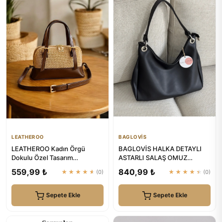
LEATHEROO
BAGLOVİS
LEATHEROO Kadın Örgü
BAGLOVİS HALKA DETAYLI
Dokulu Özel Tasarım
ASTARLI SALAŞ OMUZ
Kahverengi Baget Çanta
ÇANTASI
559,99 ₺
840,99 ₺
★★★★★
(0)
★★★★★
(0)
Sepete Ekle
Sepete Ekle