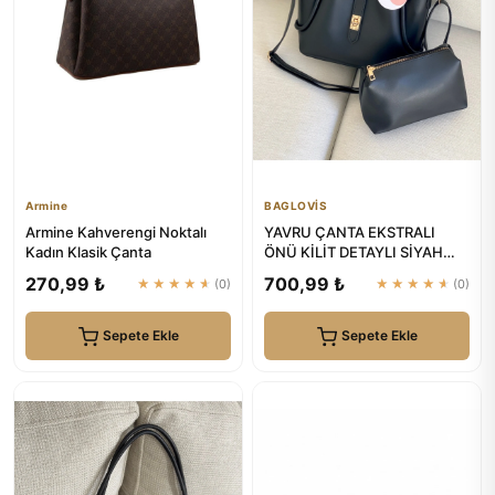
Armine
BAGLOVİS
Armine Kahverengi Noktalı
YAVRU ÇANTA EKSTRALI
Kadın Klasik Çanta
ÖNÜ KİLİT DETAYLI SİYAH
KADIN OMUZ ÇANTASI |
270,99 ₺
700,99 ₺
★★★★★
(0)
★★★★★
(0)
BAGLOVİS
Sepete Ekle
Sepete Ekle