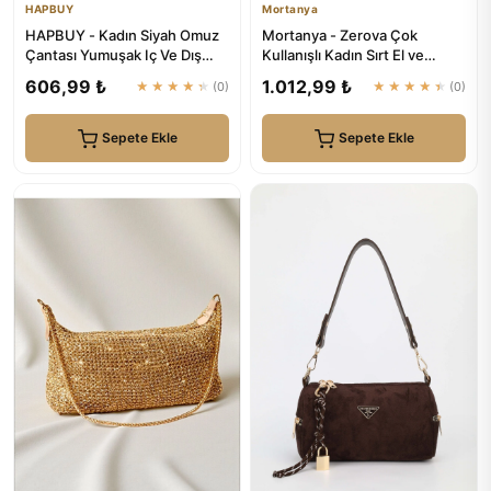
HAPBUY
Mortanya
HAPBUY - Kadın Siyah Omuz
Mortanya - Zerova Çok
Çantası Yumuşak Iç Ve Dış
Kullanışlı Kadın Sırt El ve
Dokulu Kaliteli Işçilik V...
Omuz Çantası
606,99 ₺
1.012,99 ₺
★★★★★
(0)
★★★★★
(0)
Sepete Ekle
Sepete Ekle