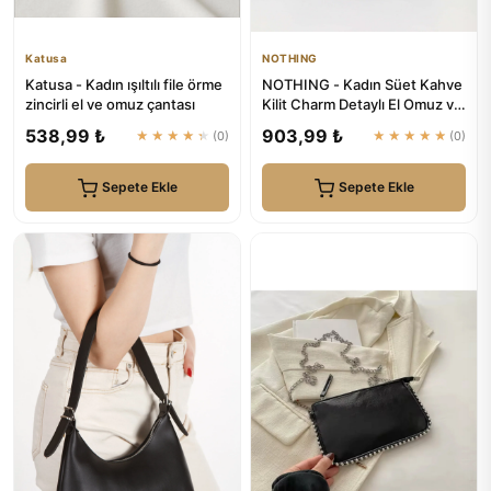
Katusa
NOTHING
Katusa - Kadın ışıltılı file örme
NOTHING - Kadın Süet Kahve
zincirli el ve omuz çantası
Kilit Charm Detaylı El Omuz ve
Çapraz Çanta Alice
538,99 ₺
903,99 ₺
★★★★★
(0)
★★★★★
(0)
Sepete Ekle
Sepete Ekle