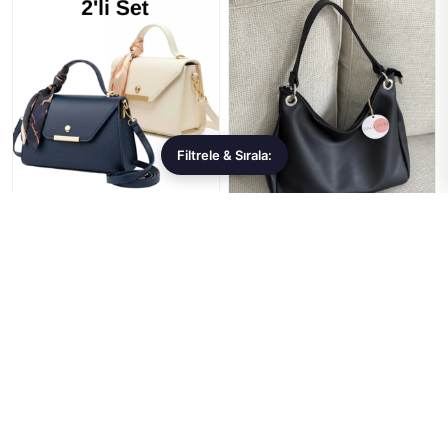
Filtrele & Sırala:
METEBAGS
BAGLOVİS
METEBAGS Lacivert Ve Krem
BAGLOVİS HALKA DETAYLI
2'li Suni Deri Fular Detaylı
ASTARLI SALAŞ OMUZ
Omuz& El Çantası
ÇANTASI
593,99 ₺
840,99 ₺
★★★★★
(0)
★★★★★
(0)
Sepete Ekle
Sepete Ekle