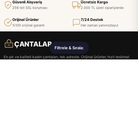
Güvenli Alışveriş
Ücretsiz Kargo
256-bit SSL koruması
2.000 TL üzeri siparişlerde
Orijinal Ürünler
7/24 Destek
%100 orijinal garanti
Her zaman yanınızdayız
ÇANTALAR
Filtrele & Sırala:
En şık ve kaliteli kadın çantaları, tek adreste. Orijinal ürünler, hızlı teslimat.
Kurumsal
Yardım
Blog
İade ve Değişim
Hakkımızda
Kargo ve Teslimat
Yeni Gelenler
Gizlilik Politikası
Popüler Ürünler
Bilgi