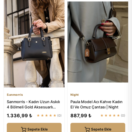
Sanmorris
Night
Sanmorris - Kadın Uzun Askılı
Paula Model Acı Kahve Kadın
4 Bölmeli Gold Aksesuarlı
El Ve Omuz Çantası | Night
Sade Şık Siyah Mat Om...
1.336,99 ₺
887,99 ₺
★★★★★
(0)
★★★★★
(0)
Sepete Ekle
Sepete Ekle