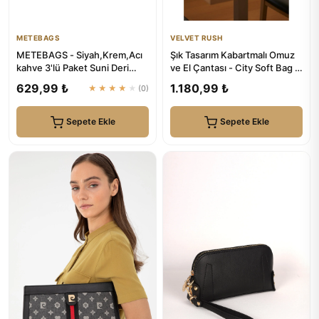
METEBAGS
VELVET RUSH
METEBAGS - Siyah,Krem,Acı
Şık Tasarım Kabartmalı Omuz
kahve 3'lü Paket Suni Deri
ve El Çantası - City Soft Bag |
Fular Detaylı Omuz& El Ç...
VELVET RUSH
629,99 ₺
1.180,99 ₺
★★★★★
(0)
Sepete Ekle
Sepete Ekle