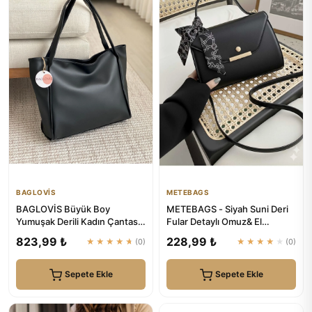
BAGLOVİS
METEBAGS
BAGLOVİS Büyük Boy
METEBAGS - Siyah Suni Deri
Yumuşak Derili Kadın Çantası
Fular Detaylı Omuz& El
En42 Uzn28
Çantası
823,99 ₺
228,99 ₺
★★★★★
(0)
★★★★★
(0)
Sepete Ekle
Sepete Ekle