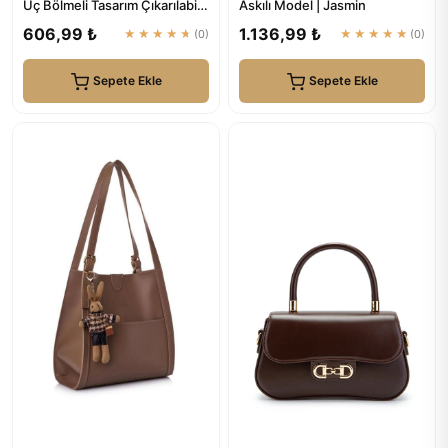
Üç Bölmeli Tasarım Çıkarılabilir
Askılı Model | Jasmin
Makyaj Çantalı S...
606,99 ₺
1.136,99 ₺
★★★★★
(0)
★★★★★
(0)
Sepete Ekle
Sepete Ekle