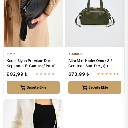
Simfa
YOURBAG
Kadın Siyah Premium Deri
Alira Mini Kadın Omuz & El
Kapitoneli El Çantası / Portföy
Çantası – Suni Deri, Şık
| Simfa
Tasarım (20×12×10 cm) | Y...
992,99 ₺
673,99 ₺
★★★★★
(0)
★★★★★
(0)
Sepete Ekle
Sepete Ekle