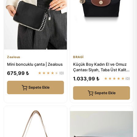
Zealous
BRAGİ
Mini boncuklu çanta | Zealous
Küçük Boy Kadın El ve Omuz
Çantası Siyah, Taba Üst Kalite
675,99 ₺
★★★★★
(0)
| BRAGİ
1.033,99 ₺
★★★★★
(0)
Sepete Ekle
Sepete Ekle