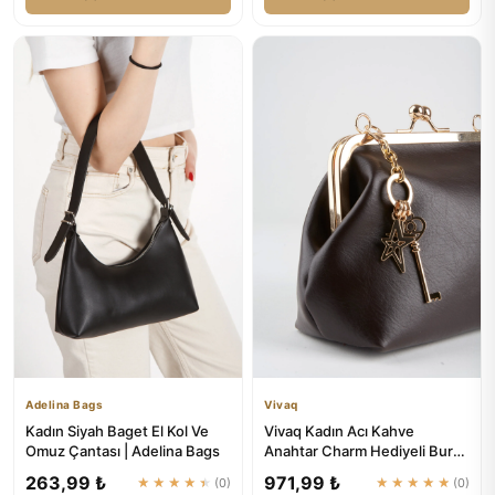
Adelina Bags
Vivaq
Kadın Siyah Baget El Kol Ve
Vivaq Kadın Acı Kahve
Omuz Çantası | Adelina Bags
Anahtar Charm Hediyeli Burs
Kapama Astarlı El Kol Ve Om...
263,99 ₺
971,99 ₺
★★★★★
(0)
★★★★★
(0)