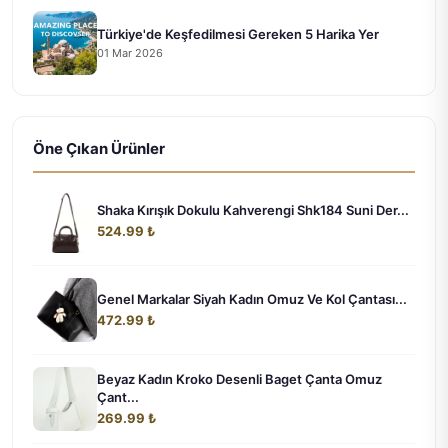
Türkiye'de Keşfedilmesi Gereken 5 Harika Yer
01 Mar 2026
Öne Çıkan Ürünler
Shaka Kırışık Dokulu Kahverengi Shk184 Suni Der...
524.99 ₺
Genel Markalar Siyah Kadın Omuz Ve Kol Çantası...
472.99 ₺
Beyaz Kadın Kroko Desenli Baget Çanta Omuz
Çant...
269.99 ₺