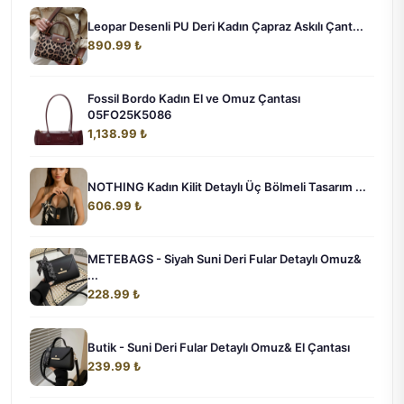
Leopar Desenli PU Deri Kadın Çapraz Askılı Çant...
890.99 ₺
Fossil Bordo Kadın El ve Omuz Çantası
05FO25K5086
1,138.99 ₺
NOTHING Kadın Kilit Detaylı Üç Bölmeli Tasarım ...
606.99 ₺
METEBAGS - Siyah Suni Deri Fular Detaylı Omuz&
...
228.99 ₺
Butik - Suni Deri Fular Detaylı Omuz& El Çantası
239.99 ₺