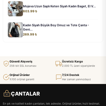
Mojeva Uzun Saplı Keten Siyah Kadın Baget, El V...
603.99 ₺
Kadın Siyah Büyük Boy Omuz ve Tote Çanta -
Geni...
269.99 ₺
Güvenli Alışveriş
Ücretsiz Kargo
256-bit SSL koruması
2.000 TL üzeri siparişlerde
Orijinal Ürünler
7/24 Destek
%100 orijinal garanti
Her zaman yanınızdayız
ÇANTALAR
En şık ve kaliteli kadın çantaları, tek adreste. Orijinal ürünler, hızlı teslimat.