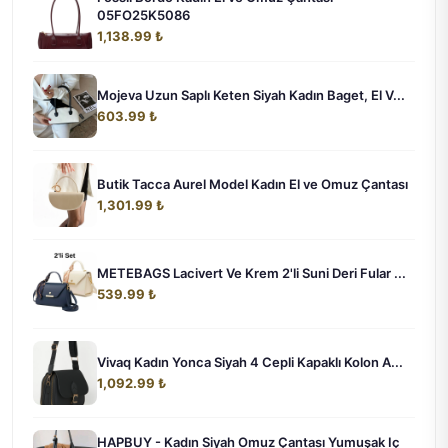
05FO25K5086
1,138.99 ₺
Mojeva Uzun Saplı Keten Siyah Kadın Baget, El V...
603.99 ₺
Butik Tacca Aurel Model Kadın El ve Omuz Çantası
1,301.99 ₺
METEBAGS Lacivert Ve Krem 2'li Suni Deri Fular ...
539.99 ₺
Vivaq Kadın Yonca Siyah 4 Cepli Kapaklı Kolon A...
1,092.99 ₺
HAPBUY - Kadın Siyah Omuz Çantası Yumuşak Iç