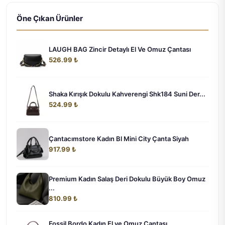
Öne Çıkan Ürünler
LAUGH BAG Zincir Detaylı El Ve Omuz Çantası
526.99 ₺
Shaka Kırışık Dokulu Kahverengi Shk184 Suni Der...
524.99 ₺
Çantacımstore Kadın Bl Mini City Çanta Siyah
917.99 ₺
Premium Kadın Salaş Deri Dokulu Büyük Boy Omuz
...
810.99 ₺
Fossil Bordo Kadın El ve Omuz Çantası