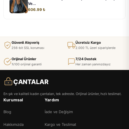
Ve...
606.99 ₺
Güvenli Alışveriş
Ücretsiz Kargo
256-bit SSL koruması
2.000 TL üzeri siparişlerde
Orijinal Ürünler
7/24 Destek
%100 orijinal garanti
Her zaman yanınızdayız
ÇANTALAR
En şık ve kaliteli kadın çantaları, tek adreste. Orijinal ürünler, hızlı teslimat.
Kurumsal
Yardım
Blog
İade ve Değişim
Hakkımızda
Kargo ve Teslimat