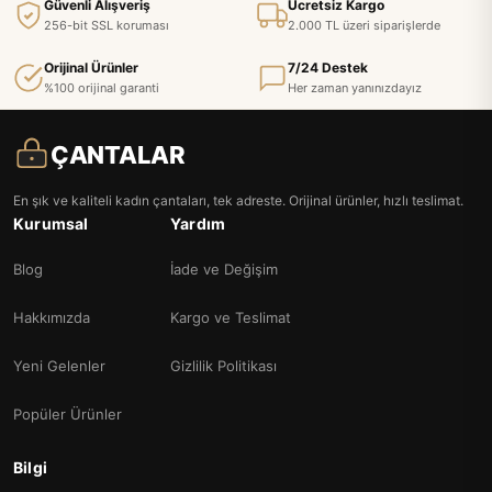
Güvenli Alışveriş
Ücretsiz Kargo
256-bit SSL koruması
2.000 TL üzeri siparişlerde
Orijinal Ürünler
7/24 Destek
%100 orijinal garanti
Her zaman yanınızdayız
ÇANTALAR
En şık ve kaliteli kadın çantaları, tek adreste. Orijinal ürünler, hızlı teslimat.
Kurumsal
Yardım
Blog
İade ve Değişim
Hakkımızda
Kargo ve Teslimat
Yeni Gelenler
Gizlilik Politikası
Popüler Ürünler
Bilgi