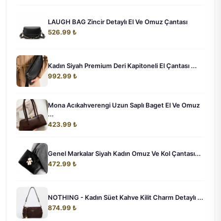
LAUGH BAG Zincir Detaylı El Ve Omuz Çantası
526.99 ₺
Kadın Siyah Premium Deri Kapitoneli El Çantası ...
992.99 ₺
Mona Acıkahverengi Uzun Saplı Baget El Ve Omuz
...
423.99 ₺
Genel Markalar Siyah Kadın Omuz Ve Kol Çantası...
472.99 ₺
NOTHING - Kadın Süet Kahve Kilit Charm Detaylı ...
874.99 ₺